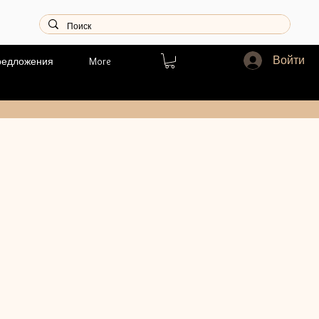
Войти
редложения
More