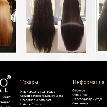
Товары
Информация
О бренде
Наши средства для волос
О кератине
Средства для последующего ухода
 ценит
О последующем уходе
Средства с керамидом
тацию
О керамиде
Наборы Cocochoco
ающего