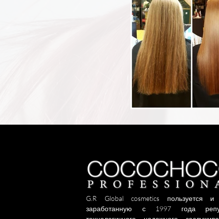
G.R Global cosmetics пользуется и
заработанную с 1997 года репу
технологичного, надежного, заслужив