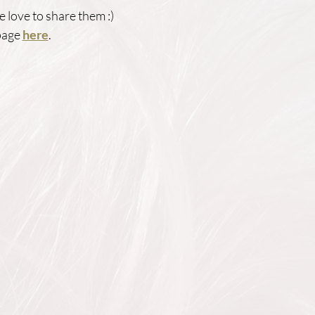
 love to share them :)
 page
here
.