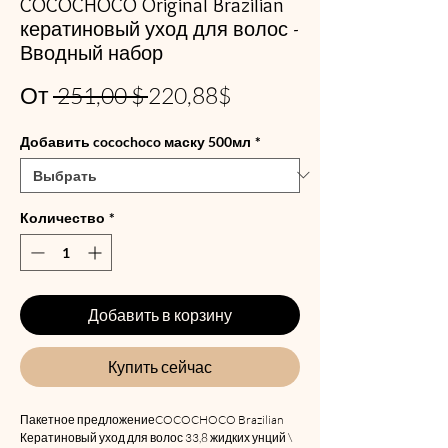
COCOCHOCO Original Brazilian
кератиновый уход для волос -
Вводный набор
Обычная
Спеццена
От
 251,00 $ 
220,88$
цена
Добавить cocochoco маску 500мл
*
Количество
*
Добавить в корзину
Купить сейчас
Пакетное предложениеCOCOCHOCO Brazilian
Кератиновый уход для волос 33,8 жидких унций \