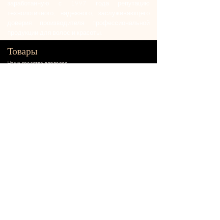
заработанную с 1997 года репутацию
технологичного, надежного, заслуживающего
доверия производителя профессиональной
продукции для волос и красоты.
Товары
Наши средства для волос
Средства для последующего
ухода
Средства с керамидом
Наборы Cocochoco
Специальные предложения
Новинки
Бестселлеры
Информация
О бренде
О кератине
О последующем уходе
О керамиде
Как использовать
БЛОГ