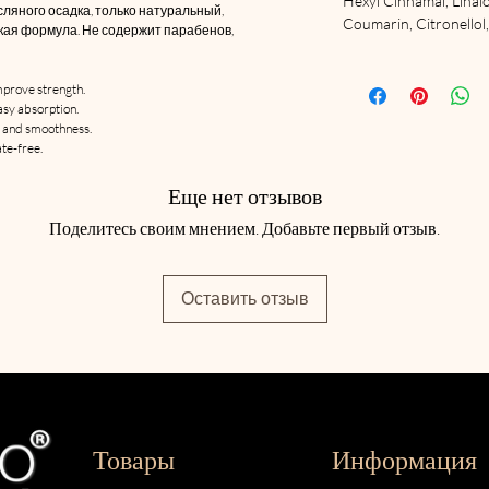
Hexyl Cinnamal, Linalo
сляного осадка, только натуральный,
Coumarin, Citronellol,
ская формула. Не содержит парабенов,
mprove strength.
asy absorption.
e and smoothness.
te-free.
Еще нет отзывов
Поделитесь своим мнением. Добавьте первый отзыв.
Оставить отзыв
Товары
Информация