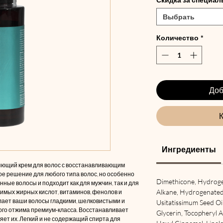
Выбрать
Количество
*
Доб
К
Ингредиенты
ющий крем для волос с восстанавливающим
ое решение для любого типа волос, но особенно
Dimethicone, Hydroge
ные волосы и подходит как для мужчин, так и для
Alkane, Hydrogenated 
имых жирных кислот, витаминов, фенолов и
лает ваши волосы гладкими, шелковистыми и
Usitatissimum Seed Oil
го отжима премиум-класса. Восстанавливает
Glycerin, Tocopheryl A
ляет их. Легкий и не содержащий спирта для