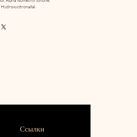
ol, Alpha Isomethyl Ionone,
 Hydroxycitronallal.
Ссылки