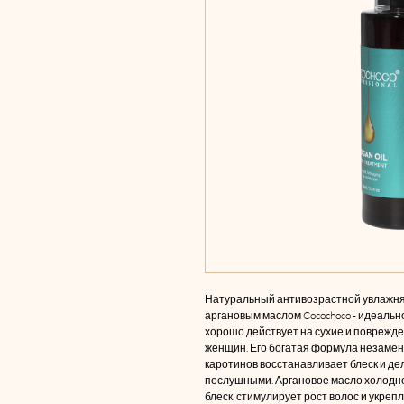
Натуральный антивозрастной увлажня
аргановым маслом Cocochoco - идеальн
хорошо действует на сухие и поврежден
женщин. Его богатая формула незамен
каротинов восстанавливает блеск и де
послушными. Аргановое масло холодно
блеск, стимулирует рост волос и укреп