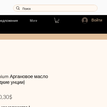
Войти
редложения
More
mium Аргановое масло
дкие унции)
бычная
Спеццена
0,30$
ена
ьное количество
*