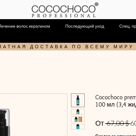
Лечение волос кератином
Последующий уход
Спец. п
ЛАТНАЯ ДОСТАВКА ПО ВСЕМУ МИРУ
Cocochoco pre
100 мл (3,4 жи
О
От
 67,00 $ 
6
ц
Скидка за специал