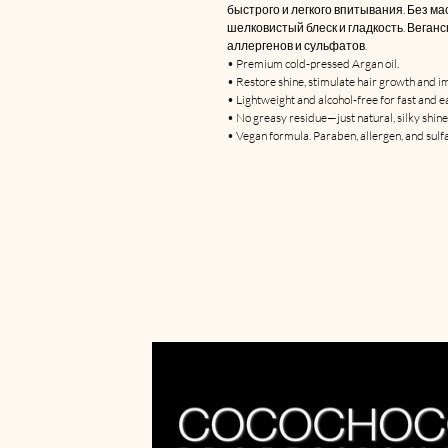
быстрого и легкого впитывания. Без ма
шелковистый блеск и гладкость. Веган
аллергенов и сульфатов.
• Premium cold-pressed Argan oil.
• Restore shine, stimulate hair growth and i
• Lightweight and alcohol-free for fast and e
• No greasy residue—just natural, silky shin
• Vegan formula. Paraben, allergen, and sulfa